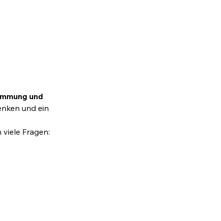
immung und 
enken und ein 
viele Fragen: