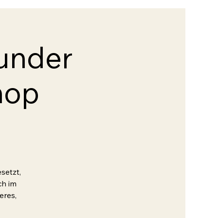
under
hop
setzt,
ch im
eres,