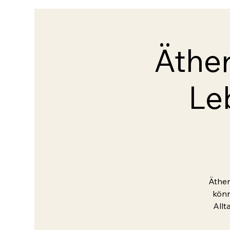
Äthe
Le
Äther
könn
Allt